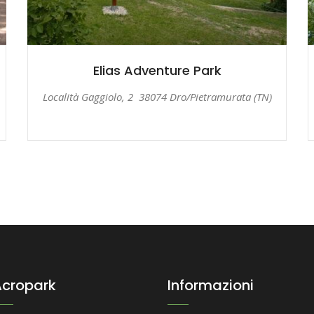
Elias Adventure Park
Località Gaggiolo, 2
38074 Dro/Pietramurata (TN)
Acropark
Informazioni