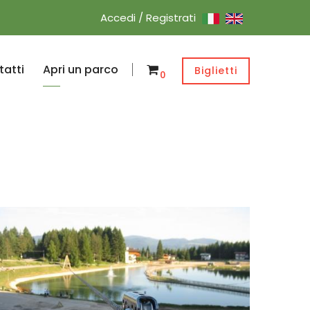
Accedi / Registrati
atti
Apri un parco
Biglietti
0